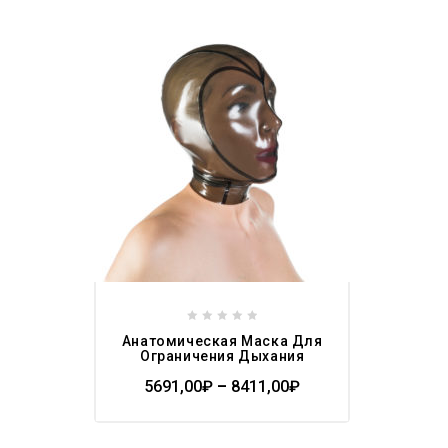
Add to
wishlist
0
Анатомическая Маска Для
out
Ограничения Дыхания
of
5691,00
₽
–
8411,00
₽
5