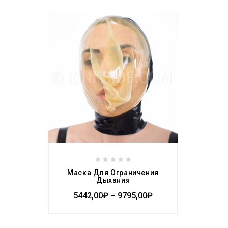
Add to
wishlist
0
Маска Для Ограничения
out
Дыхания
of
5442,00
₽
–
9795,00
₽
5