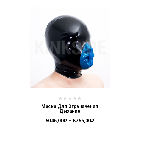
Add to
wishlist
0
Маска Для Ограничения
out
Дыхания
of
6045,00
₽
–
8766,00
₽
5