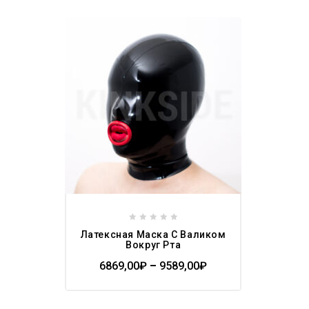
Add to
wishlist
0
Латексная Маска С Валиком
out
Вокруг Рта
of
6869,00
₽
–
9589,00
₽
5