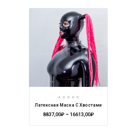
Add to
wishlist
0
Латексная Маска С Хвостами
out
of
8837,00
₽
–
16613,00
₽
5