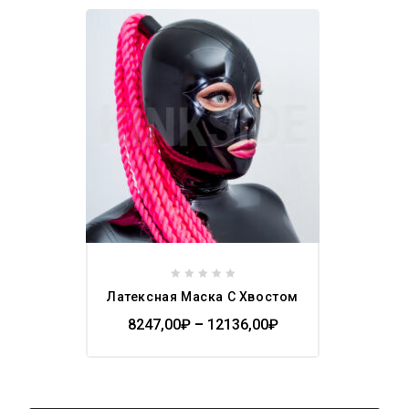
Add to
wishlist
0
Латексная Маска С Хвостом
out
of
8247,00
₽
–
12136,00
₽
5