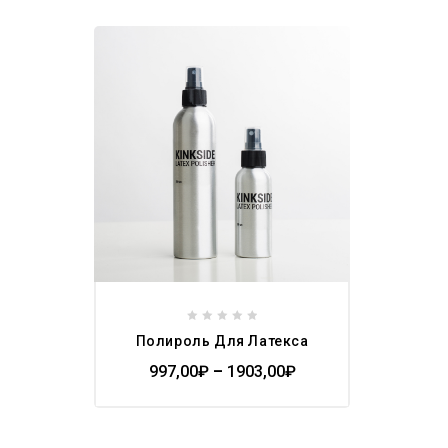
Add to
wishlist
0
Полироль Для Латекса
out
of
997,00
₽
–
1903,00
₽
5