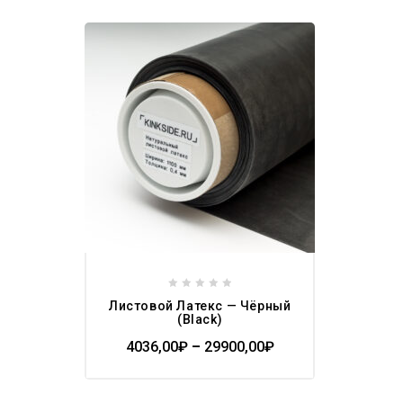
Add to
wishlist
0
Листовой Латекс — Чёрный
out
(Black)
of
4036,00
₽
–
29900,00
₽
5