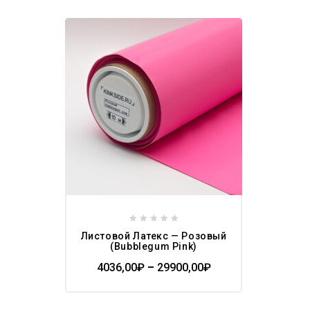
Add to
wishlist
0
Листовой Латекс — Розовый
out
(Bubblegum Pink)
of
4036,00
₽
–
29900,00
₽
5