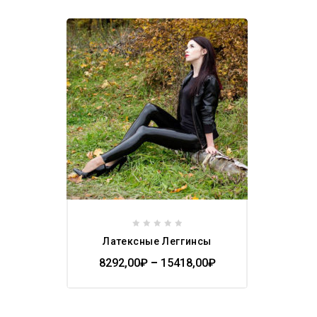
Add to
wishlist
0
Латексные Леггинсы
out
of
8292,00
₽
–
15418,00
₽
5