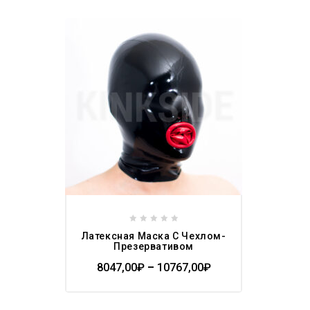
Add to
wishlist
0
Латексная Маска С Чехлом-
out
Презервативом
of
8047,00
₽
–
10767,00
₽
5