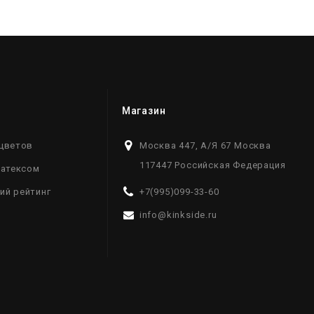
Магазин
цветов
Москва 447, А/Я 67 Москва
117447 Российская Федерация
латексом
ий рейтинг
+7(995)099-33-60
info@kinkside.ru