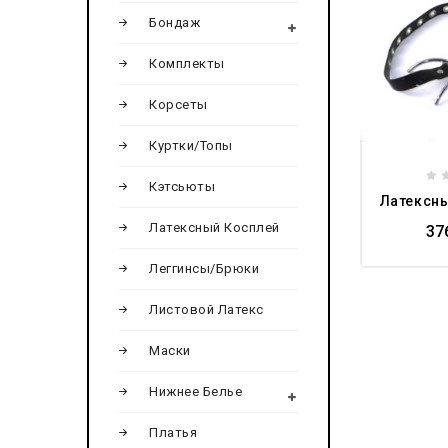
wishlist
Бондаж
Комплекты
Корсеты
Куртки/Топы
Кэтсьюты
0
Латексн
ou
Латексный Косплей
of
37
5
Леггинсы/Брюки
Листовой Латекс
Маски
Нижнее Белье
Платья