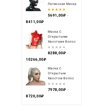
Латексная Маска
5.00
out
5691,00
₽
–
of 5
8411,00
₽
Маска С
Открытыми
Хвостами Волос
0
8288,00
₽
–
out
10266,00
₽
of
5
Маска С
Открытым
Хвостом Волос
0
7978,00
₽
–
out
8720,00
₽
of
5