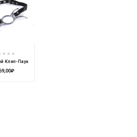
ый Кляп-Паук
t
69,00
₽